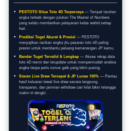
PESTOTO Situs Toto 4D Terpercaya
— Tempat taruhan
angka terbaik dengan julukan The Master of Numbers
yang selalu memberikan pelayanan kelas wahid setiap
hari.
Prediksi Togel Akurat & Presisi
— PESTOTO
menyajikan racikan angka jitu pasaran toto 4D paling
presisi untuk membantu peluang kemenangan JP kamu.
Bandar Togel Tervalid & Lengkap
— Akses rekap data
toto 4D resmi dan terupdate untuk mempermudah analisa
angka tanpa perlu rumus gaib yang bikin pusing.
Siaran Live Draw Tercepat & JP Lunas 100%
— Pantau
hasil keluaran lewat live draw secara langsung,
transparan, dan jaminan withdraw cair kilat bikin tetangga
makin iri dengki.