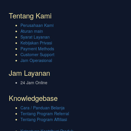
Tentang Kami
Perusahaan Kami
Aturan main
Syarat Layanan
Kebijakan Privasi
Payment Methods
Customer Support
Jam Operasional
Jam Layanan
24 Jam Online
Knowledgebase
Cara / Panduan Belanja
Tentang Program Referral
Tentang Program Affiliasi
Ketentuan Kontribusi Produk