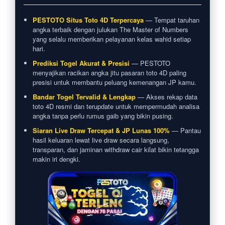
PESTOTO Situs Toto 4D Terpercaya
— Tempat taruhan
angka terbaik dengan julukan The Master of Numbers
yang selalu memberikan pelayanan kelas wahid setiap
hari.
Prediksi Togel Akurat & Presisi
— PESTOTO
menyajikan racikan angka jitu pasaran toto 4D paling
presisi untuk membantu peluang kemenangan JP kamu.
Bandar Togel Tervalid & Lengkap
— Akses rekap data
toto 4D resmi dan terupdate untuk mempermudah analisa
angka tanpa perlu rumus gaib yang bikin pusing.
Siaran Live Draw Tercepat & JP Lunas 100%
— Pantau
hasil keluaran lewat live draw secara langsung,
transparan, dan jaminan withdraw cair kilat bikin tetangga
makin iri dengki.