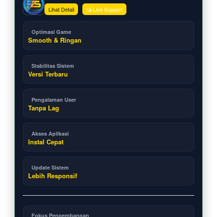
Lihat Detail
Live Support
Optimasi Game
Smooth & Ringan
Stabilitas Sistem
Versi Terbaru
Pengalaman User
Tanpa Lag
Akses Aplikasi
Instal Cepat
Update Sistem
Lebih Responsif
Fokus Pengembangan