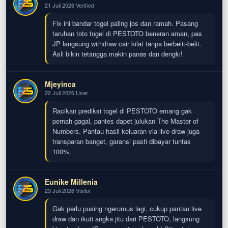
21 Juli 2026 Verified
Fix ini bandar togel paling jos dan ramah. Pasang
taruhan toto togel di PESTOTO beneran aman, pas
JP langsung withdraw cair kilat tanpa berbelit-belit.
Asli bikin tetangga makin panas dan dengki!
Mjeyinca
22 Juli 2026 User
Racikan prediksi togel di PESTOTO emang gak
pernah gagal, pantes dapet julukan The Master of
Numbers. Pantau hasil keluaran via live draw juga
transparan banget, garansi pasti dibayar tuntas
100%.
Eunike Millenia
23 Juli 2026 Visitor
Gak perlu pusing ngerumus lagi, cukup pantau live
draw dan ikuti angka jitu dari PESTOTO, langsung